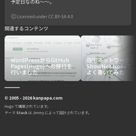
予定日なのね〜〜。
Licensed under CC BY-SA 4.0
関連するコンテンツ
WordPressからGitHub
自宅ネットワークを
Pages(Hugo)への移行を
ShowNet Icons
行いました
よく書いてみた
© 2005 - 2026 kanpapa.com
Hugo
で構築されています。
テーマ
Stack
は
Jimmy
によって設計されています。