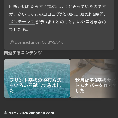
回線が切れたらすぐ投稿しようと思っていたのです
が、あいにくこの
ココログが9:00-15:00の約6時間、
メンテナンス
を行いますとのこと。いや〓残念なの
でしたぁ。
Licensed under CC BY-SA 4.0
関連するコンテンツ
プリント基板の頒布方法
秋月電子B基板サイ
をいろいろ試してみまし
トムカバーを作って
た
した
© 2005 - 2026 kanpapa.com