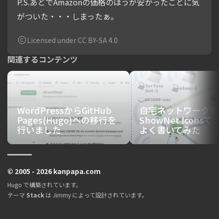
P.S.あとでAmazonの価格のほうが安かったことに気
がついた・・・しまったぁ。
Licensed under CC BY-SA 4.0
関連するコンテンツ
WordPressからGitHub
自宅ネットワークを
Pages(Hugo)への移行を
ShowNet Icons
行いました
よく書いてみた
© 2005 - 2026 kanpapa.com
Hugo
で構築されています。
テーマ
Stack
は
Jimmy
によって設計されています。