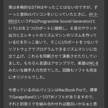
実は本格的なDTMはやったことはないのですが、ず
ーっと昔8bitパソコンをいじっていたときに、
AY-3-
8910
というPSG(Programble Sound Generator)と
いうLSIを２つI/Oポートに接続し、６音のサウンド
出力とエレキットのリズムマシンのリズムを作って
いるICを引っこ抜いて、そこにI/Oポートをつないで
ソフトウェアでプログラムできるリズムマシンに仕
立て上げ、これらを同期させて演奏させたりしてい
ました。もちろん言語はアセンブラで、楽譜は
MC-8
みたいな数字入力方式でした。回路もソフトも完全
にオリジナルでした。
今使っているのはパソコンはMacBook Proで、標準
でGarageBandというDTMソフトがありますので、
それと初音ミクを組み合わせれば面白いかなぁと思