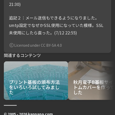
21:30)
追記２：メール送信もできるようになりました。
smtp設定でなぜかSSL使用になっていた模様。SSL
未使用にしたら直った。(7/12 22:55)
Licensed under CC BY-SA 4.0
関連するコンテンツ
プリント基板の頒布方法
秋月電子B基板サイ
をいろいろ試してみまし
トムカバーを作って
た
した
© 2005 - 2026 kanpapa.com