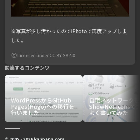
※写真が少し汚かったのでiPhotoで再度アップしま
した。
Licensed under CC BY-SA 4.0
関連するコンテンツ
WordPressからGitHub
自宅ネットワークを
Pages(Hugo)への移行を
ShowNet Icons
行いました
よく書いてみた
© 2005 - 2026 kanpapa.com