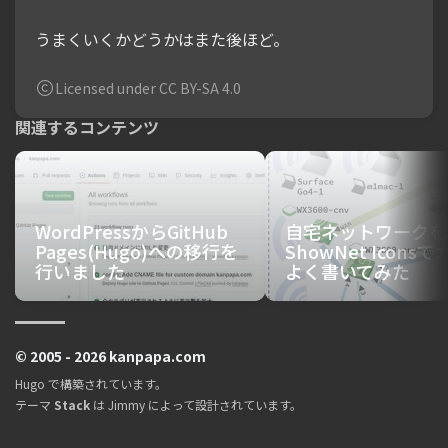
うまくいくかどうかはまた後ほど。
Licensed under CC BY-SA 4.0
関連するコンテンツ
WordPressからGitHub
自宅ネットワークを
Pages(Hugo)への移行を
ShowNet Icons
行いました
よく書いてみた
© 2005 - 2026 kanpapa.com
Hugo
で構築されています。
テーマ
Stack
は
Jimmy
によって設計されています。