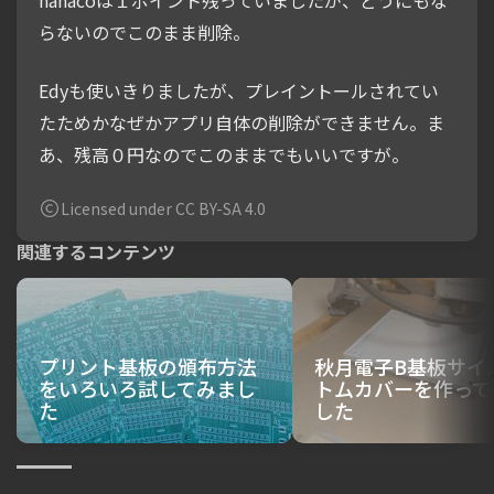
nanacoは１ポイント残っていましたが、どうにもな
らないのでこのまま削除。
Edyも使いきりましたが、プレイントールされてい
たためかなぜかアプリ自体の削除ができません。ま
あ、残高０円なのでこのままでもいいですが。
Licensed under CC BY-SA 4.0
関連するコンテンツ
プリント基板の頒布方法
秋月電子B基板サイ
をいろいろ試してみまし
トムカバーを作って
た
した