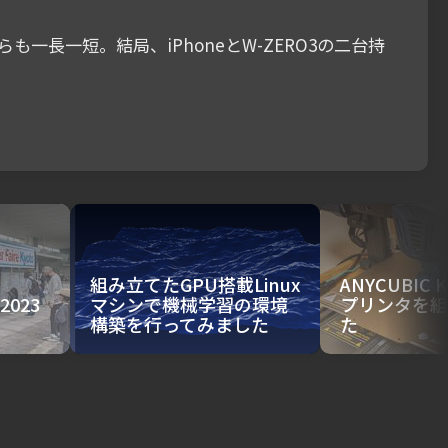
も一長一短。結局、iPhoneとW-ZERO3の二台持
組み立てたGPU搭載Linux
ANYCUBIC K
 2023
マシンで機械学習の環境
プリンタを組
構築を行ってみました
た