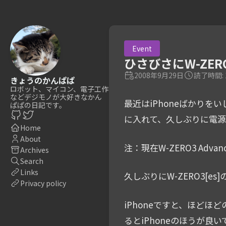
Event
ひさびさにW-ZER
2008年9月29日
読了時間: 
きょうのかんぱぱ
ロボット、マイコン、電子工作
などデジモノが大好きなかん
最近はiPhoneばかりをい
ぱぱの日記です。
に入れて、久しぶりに電源
Home
About
注：現在W-ZERO3 Adv
Archives
Search
Links
久しぶりにW-ZERO3[
Privacy policy
iPhoneですと、ほど
るとiPhoneのほうが良