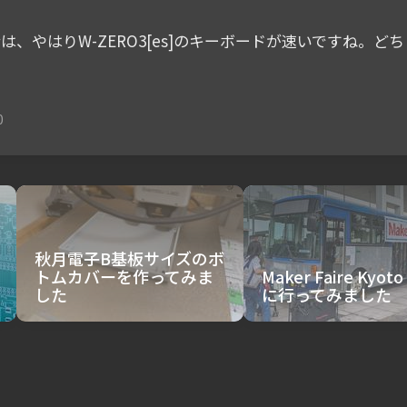
、やはりW-ZERO3[es]のキーボードが速いですね。どちら
0
秋月電子B基板サイズのボ
トムカバーを作ってみま
Maker Faire Kyoto
した
に行ってみました