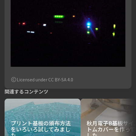
Licensed under CC BY-SA 4.0
関連するコンテンツ
プリント基板の頒布方法
秋月電子B基板サイ
をいろいろ試してみまし
トムカバーを作って
た
した