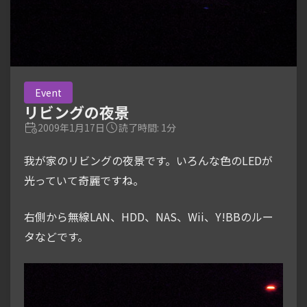
Event
リビングの夜景
2009年1月17日
読了時間: 1分
我が家のリビングの夜景です。いろんな色のLEDが
光っていて奇麗ですね。
右側から無線LAN、HDD、NAS、Wii、Y!BBのルー
タなどです。