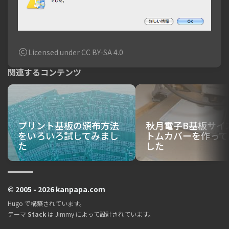
Licensed under CC BY-SA 4.0
関連するコンテンツ
プリント基板の頒布方法
秋月電子B基板サイ
をいろいろ試してみまし
トムカバーを作って
た
した
© 2005 - 2026 kanpapa.com
Hugo
で構築されています。
テーマ
Stack
は
Jimmy
によって設計されています。