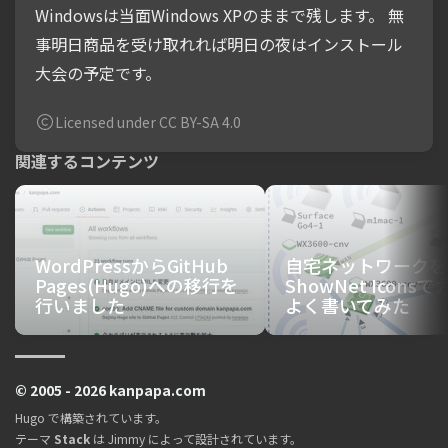
Windowsは当面Windows XPのままで残します。 無
事明日商品を受け取れれば明日の夜はインストール
大会の予定です。
Licensed under CC BY-SA 4.0
関連するコンテンツ
WordPressからGitHub
自宅ネットワークを
Pages(Hugo)への移行を
ShowNet Icons
行いました
よく書いてみた
© 2005 - 2026 kanpapa.com
Hugo
で構築されています。
テーマ
Stack
は
Jimmy
によって設計されています。