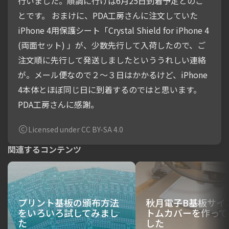
行いました。順調に行けば6月25日到着予定とのこ
とです。 おまけに、PDA工房さんに注文していた
iPhone 4用保護シート「Crystal Shield for iPhone 4
(両面セット) 」が、少数先行して入荷したので、ご
注文順に先行して発送しましたといううれしい連絡
が。メール便なので２〜３日はかかるけど、iPhone
4本体とほぼ同じ日に到着するのではと思います。
PDA工房さんに感謝。
Licensed under CC BY-SA 4.0
関連するコンテンツ
プリント基板の頒布方法
秋月電子B基板サイ
をいろいろ試してみまし
トムカバーを作って
た
した