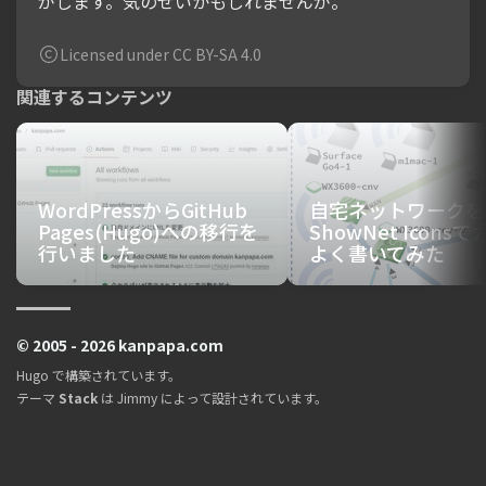
がします。気のせいかもしれませんが。
Licensed under CC BY-SA 4.0
関連するコンテンツ
WordPressからGitHub
自宅ネットワークを
Pages(Hugo)への移行を
ShowNet Icons
行いました
よく書いてみた
© 2005 - 2026 kanpapa.com
Hugo
で構築されています。
テーマ
Stack
は
Jimmy
によって設計されています。