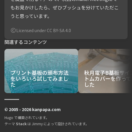
もお見かけしたら、ぜひブッシュを分けていただこ
うと思っています。
Licensed under CC BY-SA 4.0
関連するコンテンツ
プリント基板の頒布方法
秋月電子B基板サイ
をいろいろ試してみまし
トムカバーを作って
た
した
© 2005 - 2026 kanpapa.com
Hugo
で構築されています。
テーマ
Stack
は
Jimmy
によって設計されています。