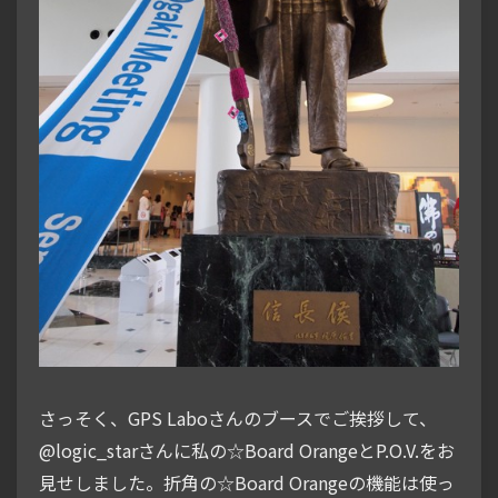
さっそく、GPS Laboさんのブースでご挨拶して、
@logic_starさんに私の☆Board OrangeとP.O.V.をお
見せしました。折角の☆Board Orangeの機能は使っ