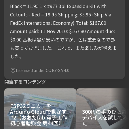
Black = 11.95 1 x #977 3pi Expansion Kit with
Cutouts - Red = 19.95 Shipping: 35.95 (Ship Via
FedEx International Economy) Total: $167.80
Amount paid: 11 Nov 2010: $167.80 Amount due:
$0.00 基板は黒が安いのですが、色は重要なので赤
も買っておきました。 これで、また楽しみが増えま
した。
Licensed under CC BY-SA 4.0
関連するコンテンツ
ESP32ミニカーを
Arduino Cloudで動かす
300円の手のひら静
#2（おおたfab 電子工作
デバイスを試してみ
初心者勉強会 第44回）
た