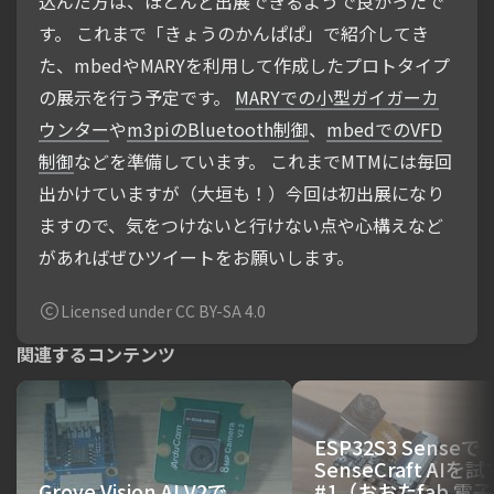
込んだ方は、ほとんど出展できるようで良かったで
す。 これまで「きょうのかんぱぱ」で紹介してき
た、mbedやMARYを利用して作成したプロトタイプ
の展示を行う予定です。
MARYでの小型ガイガーカ
ウンター
や
m3piのBluetooth制御
、
mbedでのVFD
制御
などを準備しています。 これまでMTMには毎回
出かけていますが（大垣も！）今回は初出展になり
ますので、気をつけないと行けない点や心構えなど
があればぜひツイートをお願いします。
Licensed under CC BY-SA 4.0
関連するコンテンツ
ESP32S3 Senseで
SenseCraft AIを試
Grove Vision AI V2で
#1（おおたfab 電