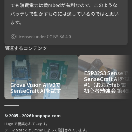
でも消費電力は黄mbedが有利なので、このような
バッテリで動かすものには適しているのではと思い
ます。
Licensed under CC BY-SA 4.0
関連するコンテンツ
ESP32S3 Senseで
SenseCraft AIを試
Grove Vision AI V2で
#1（おおたfab 電
SenseCraft AIを試す
初心者勉強会 第46
© 2005 - 2026 kanpapa.com
Hugo
で構築されています。
テーマ
Stack
は
Jimmy
によって設計されています。