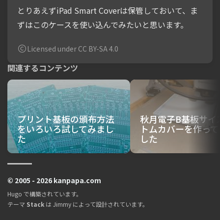
とりあえずiPad Smart Coverは保管しておいて、ま
ずはこのケースを使い込んでみたいと思います。
Licensed under CC BY-SA 4.0
関連するコンテンツ
プリント基板の頒布方法
秋月電子B基板サイ
をいろいろ試してみまし
トムカバーを作って
た
した
© 2005 - 2026 kanpapa.com
Hugo
で構築されています。
テーマ
Stack
は
Jimmy
によって設計されています。