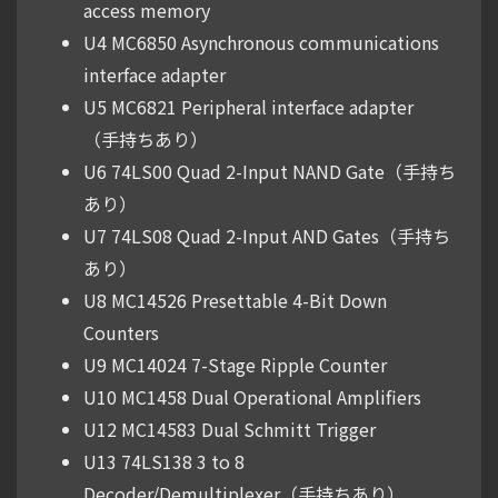
access memory
U4 MC6850 Asynchronous communications
interface adapter
U5 MC6821 Peripheral interface adapter
（手持ちあり）
U6 74LS00 Quad 2-Input NAND Gate（手持ち
あり）
U7 74LS08 Quad 2-Input AND Gates（手持ち
あり）
U8 MC14526 Presettable 4-Bit Down
Counters
U9 MC14024 7-Stage Ripple Counter
U10 MC1458 Dual Operational Amplifiers
U12 MC14583 Dual Schmitt Trigger
U13 74LS138 3 to 8
Decoder/Demultiplexer（手持ちあり）