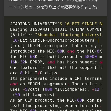
ードコンピュータを取り上げた記事がありました。
JIAOTONG
UNIVERSITY
'S 16-BIT SINGLE-BOAR
Beijing
JISUANJI
SHIJIE
[
CHINA
COMPUTERW
[
Article
:
"Shanghai Jiaotong University 
16
-
Bit
Single
-
BoardMicrocomputers
"]
[
Text
]
The
Microcomputer
Laboratory
of
S
introduced
the
MIC
-
68
K
and
the
MIC
-
8
K2
1
The
MIC
-
68
K
is
built
around
a
68000
micr
16
K
-
32
K
EPROM
,
and
has
high
numeric
and
One
feature
is
that
all
the
supporting
c
are
8
-
bit
I
/
O
chips
.
Its
peripherals
include
a
CRT
terminal
,
and
an
EPROM
programmer
.
The
entire
sing
uses
+
5
volts
(
800
milliamperes
),
+
12
vol
(
50
milliamperes
)
.
As
an
OEM
product
,
the
MIC
-
68
K
can
be
ap
real
-
time
processing
,
education
,
etc
.