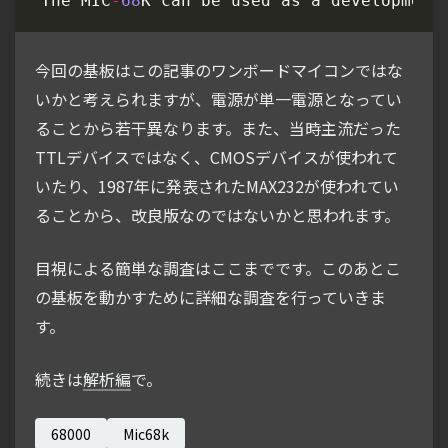
The
MIC
-
68
K
can
be
used
as
a
development
今回の基板はこの記事のワンボードマイコンではな
いかと考えられますが、電源が単一電源となってい
ることから若干異なります。また、当時主流だった
TTLデバイスではなく、CMOSデバイスが使われて
いたり、1987年に発表されたMAX232が使われてい
ることから、改良版なのではないかと思われます。
目視による簡単な調査はここまでです。このあとこ
の基板を動かすために詳細な調査を行っていきま
す。
続きは
解析編
で。
68000
Mic68k