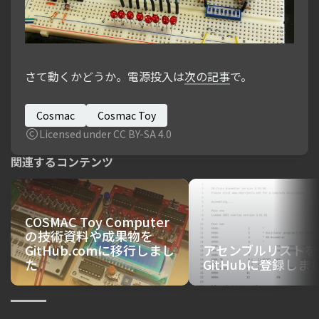
さて動くかどうか。電源投入は
次の記事
で。
Cosmac
Cosmac Toy
Licensed under CC BY-SA 4.0
関連するコンテンツ
COSMAC Toy Computer
の技術資料や成果物を
GitHub.comに移行しまし
アセンブルリストを
た
GitHubに登録しま