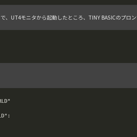
、UT4モニタから起動したところ、TINY BASICのプロン