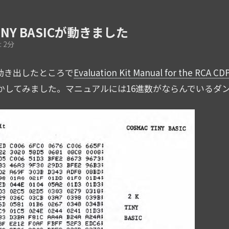
INY BASICが動きました
 2分
動き出したところで
Evaluation Kit Manual for the RCA C
ASICを動かしてみました。マニュアルには16進数がならんでい