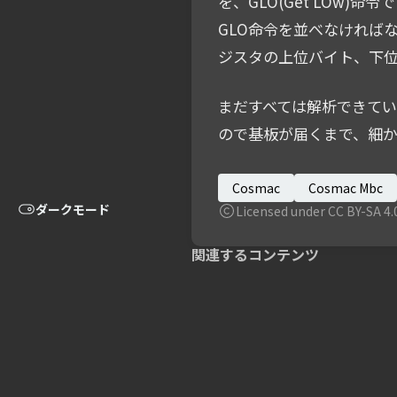
を、GLO(Get LOw
GLO命令を並べなければな
ジスタの上位バイト、下位
まだすべては解析できてい
ので基板が届くまで、細か
Cosmac
Cosmac Mbc
ダークモード
Licensed under CC BY-SA 4.
関連するコンテンツ
COSMAC MicroBoard
Computerの技術資料や
成果物をGitHub.comに移
行しました