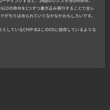
コーディングすると、16個のレジスタ分GHI命令、
I、GLOの命令を1つずつ書き込み実行することで全レ
ックがちりばめられていてなかなかおもしろいです。
しているCHIP-8はこのOSに依存しているような
AMに自
COSMAC VIPスマートフ
Maker Faire
込んで
ォン操作システムをアク
用のフライヤ
リル板にまとめました
ました