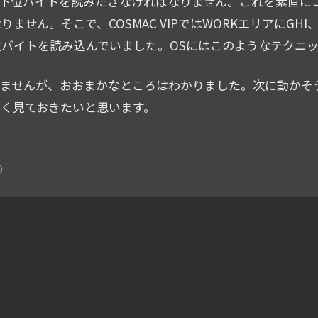
)命令で下位バイトを読みださなければなりません。これを素直に
りません。そこで、COSMAC VIPではWORKエリアにGH
バイトを読み込んでいました。OSにはこのようなテクニ
ませんが、おおまかなところはわかりました。次に動かそうと
く見ておきたいと思います。
0
COSMAC研究会でMaker
COSMAC VIPのVR
Faire Tokyo 2020に出展
動キー入力で書き
しました（前日編）
みました