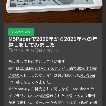
Electronics
M5Paperで2020年から2021年への年
越しをしてみました
2021年1月1日
読了時間: 1分
あけましておめでとうございます。
去年は
COSMACとTVディスプレイ回路で2020年の書
き初め
をしましたが、今年は最近購入した
M5Paper
で年越しをしてみました。
M5Paperはまだ発売されて間もなく、Arduinoのラ
イブラリにもつい最近登録された状態であまり事例
がありません。メーカーから提供されている
API仕様