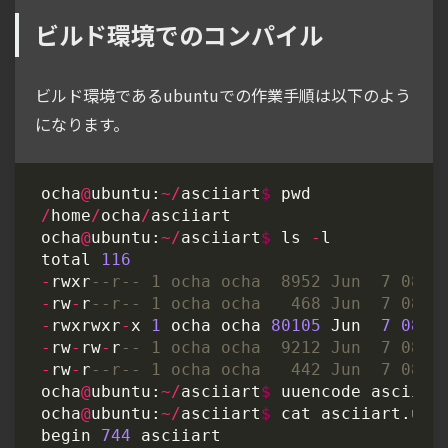
ビルド環境でのコンパイル
ビルド環境であるubuntuでの作業手順は以下のよう
になります。
ocha
@
ubuntu
:
~/
asciiart
$
pwd
/
home
/
ocha
/
asciiart
ocha
@
ubuntu
:
~/
asciiart
$
ls
-
l
total
116
-
rwxr
-
rw
-
r
-
rwxrwxr
-
x
1
ocha
ocha
80105
Jun
7
08
:
4
-
rw
-
rw
-
r
-
rw
-
r
ocha
@
ubuntu
:
~/
asciiart
$
uuencode
asciiar
ocha
@
ubuntu
:
~/
asciiart
$
cat
asciiart
.
uu
begin
744
asciiart