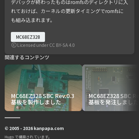
デバックが終わったものはromfsのディレクトリに入
れておけば、カーネルの更新タイミングでromfsに
も組み込まれます。
MC68EZ328
Licensed under CC BY-SA 4.0
関連するコンテンツ
MC68EZ328 SBC Rev.0.3
MC68EZ328 SBC Re
基板を製作しました
基板を発注しました
© 2005 - 2026 kanpapa.com
Hugo
で構築されています。