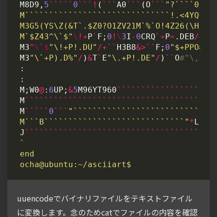
M8D9
,
5
`````
0
```!
(
```
A0
```
(
O
```
"?````0```
M`$Z43^\`$"
\
!+
P
`
F
;
0
!
\
3
I
-
0
CRQ
`+
P
=
.
DEB
/+
SQ
M3
^
\
`
$
"\!+P!.DU"
/+``
H3B8
&>``
F
;
0
"$+PPO#$Z
M3
"\`+P).D%"
/
)
&
T
`
E
"\.+P!.DE"
/
)
``
O
:
:
M
;
W0
@
:
6
UP
;
&
5
M96YT960
````````````````````
M
```````````````````````````````````````
M
`````
0
```
M```B`````````````````````````````"
*
L
```
J
```````````````````````````````````````
uuencodeでバイナリファイルをテキストファイル
に変換します。念のためcatでファイルの内容を確認