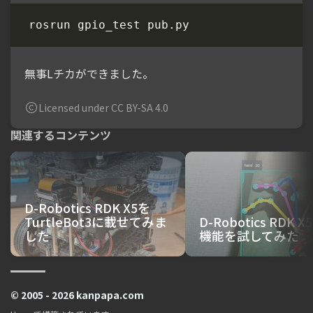
無事Lチカができました。
Licensed under CC BY-SA 4.0
関連するコンテンツ
D-Robotics RDK X5を
TurtleBot3に載せてみま
D-Robotics RDK X
した
機能を試してみた
© 2005 - 2026 kanpapa.com