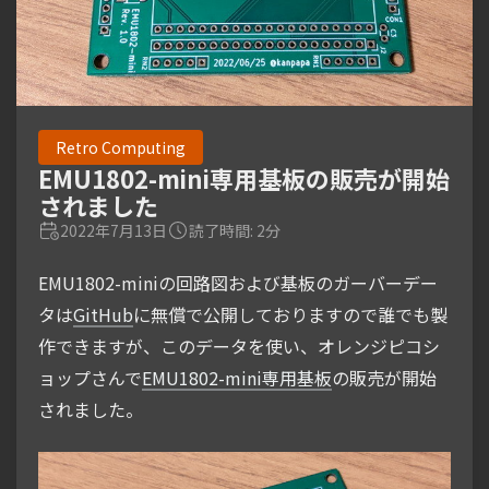
Retro Computing
EMU1802-mini専用基板の販売が開始
されました
2022年7月13日
読了時間: 2分
EMU1802-miniの回路図および基板のガーバーデー
タは
GitHub
に無償で公開しておりますので誰でも製
作できますが、このデータを使い、オレンジピコシ
ョップさんで
EMU1802-mini専用基板
の販売が開始
されました。