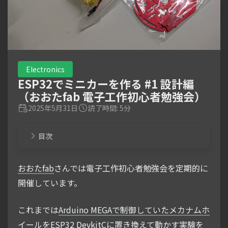
Electronics
ESP32でミニカーを作る #1 設計編
（おおたfab 電子工作初心者勉強会）
2025年5月31日
読了時間: 5分
目次
おおたfab
さんでは電子工作初心者勉強会を定期的に
開催しています。
これまでは
Arduino MEGAで制御していたメカナムホ
イールをESP32 DevkitCに置き換えて動かす実験
を