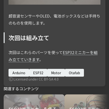
超音波センサーやOLED、電池ボックスなどは手持ち
のものを使用します。
次回は組み立て
次回はこれらのパーツを使って
ESP32ミニカーを組
み立てていきます
。
Arduino
ESP32
Motor
Otafab
Licensed under CC BY-SA 4.0
関連するコンテンツ