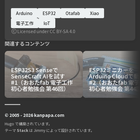
Arduino
ESP32
Otafab
Xiao
電子工作
IoT
Licensed under CC BY-SA 4.0
関連するコンテンツ
ESP32S3 Senseで
ESP32ミニカーを
SenseCraft AIを試す
Arduino Cloudで
#1（おおたfab 電子工作
#2（おおたfab 電
初心者勉強会 第46回）
初心者勉強会 第44
© 2005 - 2026 kanpapa.com
Hugo
で構築されています。
テーマ
Stack
は
Jimmy
によって設計されています。