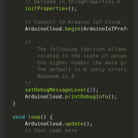
initProperties
();
ArduinoCloud
.
begin
(
ArduinoIoTPreferr
    */
setDebugMessageLevel
(
2
);
ArduinoCloud
.
printDebugInfo
();
}
void
loop
()
{
ArduinoCloud
.
update
();