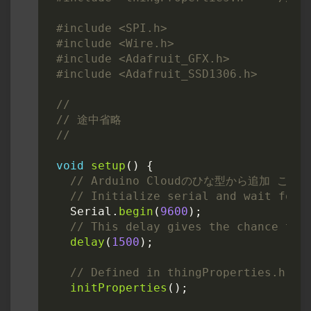
#include
<SPI.h>
#include
<Wire.h>
#include
<Adafruit_GFX.h>
#include
<Adafruit_SSD1306.h>
void
setup
()
{
Serial
.
begin
(
9600
);
delay
(
1500
);
initProperties
();