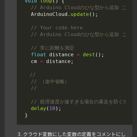
void
loop
()
{
ArduinoCloud
.
update
();
float
distance
=
dest
();
cm
=
distance
;
delay
(
10
);
}
クラウド変数にした変数の定義をコメントにし