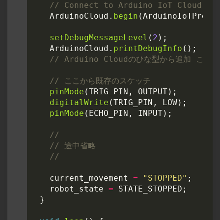
ArduinoCloud
.
begin
(
ArduinoIoTPrefe
setDebugMessageLevel
(
2
);
ArduinoCloud
.
printDebugInfo
();
pinMode
(
TRIG_PIN
,
OUTPUT
);
digitalWrite
(
TRIG_PIN
,
LOW
);
pinMode
(
ECHO_PIN
,
INPUT
);
current_movement
=
"STOPPED"
;
robot_state
=
STATE_STOPPED
;
}