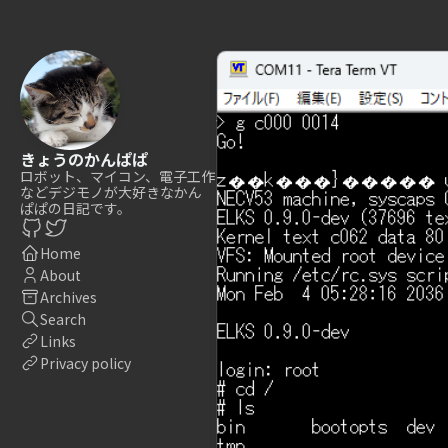
きょうのかんぱぱ
ロボット、マイコン、電子工作
などデジモノが大好きなかん
ぱぱの日記です。
Home
About
Archives
Search
Links
Privacy policy