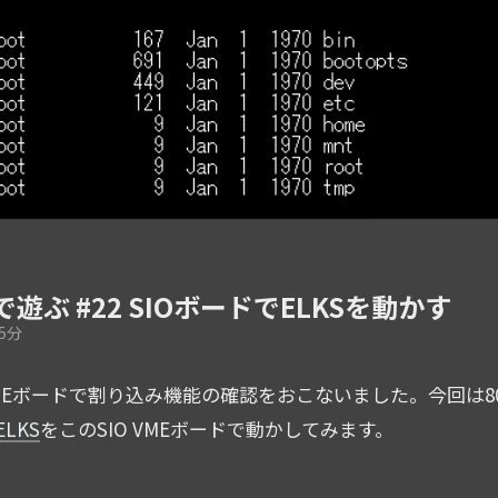
で遊ぶ #22 SIOボードでELKSを動かす
5分
 VMEボードで割り込み機能の確認をおこないました。今回は80
ELKS
をこのSIO VMEボードで動かしてみます。