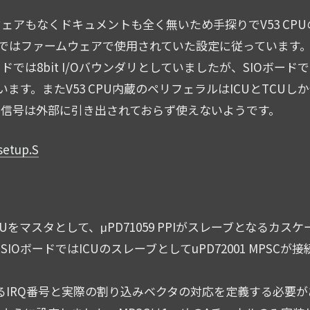
ェアもなくドキュメントも全く無いため手探りでV53 CP
ドではファームウェアで使用されていた設定に従っています
では8bit I/Oバウンダリとしていましたが、SIOボードで
います。またV53 CPU内蔵のペリフェラルはICUとTCUし
ル信号は外部に引き出されておらず使えないようです。
setup.S
 ICUをマスタとして、μPD71059 PPIがスレーブとなるカス
OボードではICUのスレーブとしてuPD72001 MPSCが
するIRQ番号と実際の割り込みベクタの対応を定義する必要