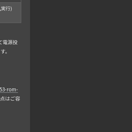
,実行)
て電源投
ます。
53-rom-
点はご容