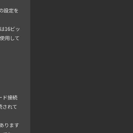
Uの設定を
。
は16ビッ
か使用して
ケード接続
接続されて
があります