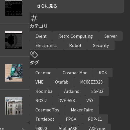
さらに見る
カテゴリ
Event
Retro Computing
Server
Electronics
Robot
Security
タグ
Cosmac
Cosmac Mbc
ROS
VME
Otafab
MC68EZ328
Roomba
Arduino
ESP32
ROS 2
DVE-V53
V53
Cosmac Toy
Maker Faire
Turtlebot
FPGA
PDP-11
68000
AlphaAXP
AXPvme
46