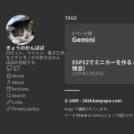
TAGS
1 ページ目
Gemini
きょうのかんぱぱ
ロボット、マイコン、電子工作
などデジモノが大好きなかん
ESP32でミニカーを作る
ぱぱの日記です。
強会）
2025年12月20日
Home
About
Archives
Search
© 2005 - 2026 kanpapa.com
Links
Privacy policy
Hugo
で構築されています。
テーマ
Stack
は
Jimmy
によって設計され