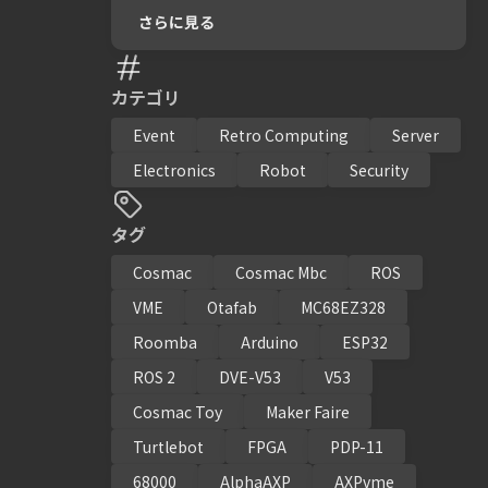
さらに見る
カテゴリ
Event
Retro Computing
Server
Electronics
Robot
Security
タグ
Cosmac
Cosmac Mbc
ROS
VME
Otafab
MC68EZ328
Roomba
Arduino
ESP32
ROS 2
DVE-V53
V53
Cosmac Toy
Maker Faire
Turtlebot
FPGA
PDP-11
68000
AlphaAXP
AXPvme