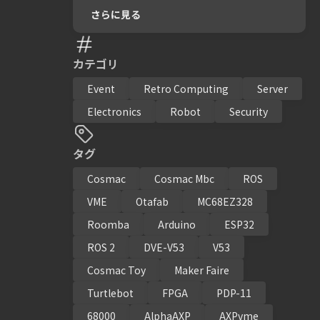
さらに見る
カテゴリ
Event
Retro Computing
Server
Electronics
Robot
Security
タグ
Cosmac
Cosmac Mbc
ROS
VME
Otafab
MC68EZ328
Roomba
Arduino
ESP32
ROS 2
DVE-V53
V53
Cosmac Toy
Maker Faire
Turtlebot
FPGA
PDP-11
68000
AlphaAXP
AXPvme