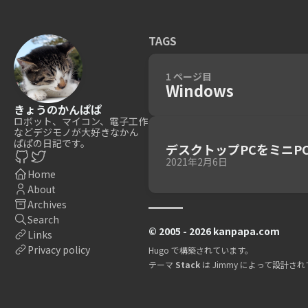
TAGS
1 ページ目
Windows
きょうのかんぱぱ
ロボット、マイコン、電子工作
などデジモノが大好きなかん
ぱぱの日記です。
デスクトップPCをミニPC 
2021年2月6日
Home
About
Archives
Search
© 2005 - 2026 kanpapa.com
Links
Privacy policy
Hugo
で構築されています。
テーマ
Stack
は
Jimmy
によって設計され